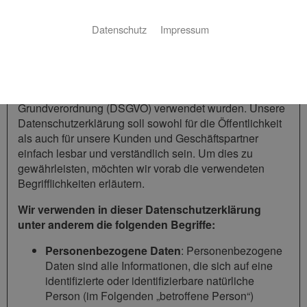
1 Begriffsbestimmungen
Datenschutz
Impressum
Die Datenschutzerklärung der André Morawetz AM
Sanierungskonzept beruht auf den Begrifflichkeiten, die
durch den Europäischen Richtlinien- und
Verordnungsgeber beim Erlass der Datenschutz-
Grundverordnung (DSGVO) verwendet wurden. Unsere
Datenschutzerklärung soll sowohl für die Öffentlichkeit
als auch für unsere Kunden und Geschäftspartner
einfach lesbar und verständlich sein. Um dies zu
gewährleisten, möchten wir vorab die verwendeten
Begrifflichkeiten erläutern.
Wir verwenden in dieser Datenschutzerklärung
unter anderem die folgenden Begriffe:
Personenbezogene Daten
: Personenbezogene
Daten sind alle Informationen, die sich auf eine
identifizierte oder identifizierbare natürliche
Person (im Folgenden „betroffene Person“)