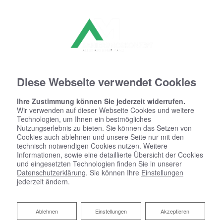
Diese Webseite verwendet Cookies
Ihre Zustimmung können Sie jederzeit widerrufen.
Wir verwenden auf dieser Webseite Cookies und weitere
Technologien, um Ihnen ein bestmögliches
Nutzungserlebnis zu bieten. Sie können das Setzen von
Datenschutzerklärung
Cookies auch ablehnen und unsere Seite nur mit den
technisch notwendigen Cookies nutzen. Weitere
Wir bedanken uns für Ihren Besuch bei André Morawetz AM
Informationen, sowie eine detaillierte Übersicht der Cookies
und eingesetzten Technologien finden Sie in unserer
Sanierungskonzept. Der sichere Umgang mit Ihren Daten ist
Datenschutzerklärung
. Sie können Ihre
Einstellungen
uns besonders wichtig. Wir möchten Sie daher hiermit
jederzeit ändern.
ausführlich über die Verwendung Ihrer Daten bei dem
Besuch unseres Webauftritts informieren.
Ablehnen
Ablehnen
Einstellungen
Akzeptieren